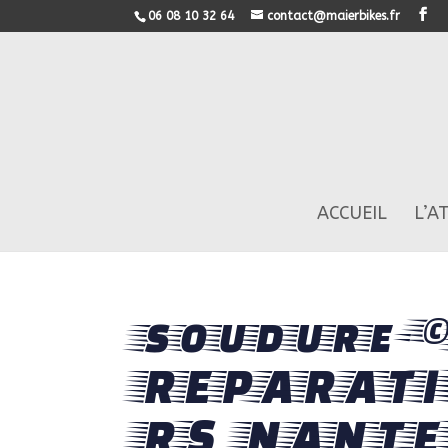
06 08 10 32 64
contact@maierbikes.fr
ACCUEIL
L’A
soudure-
REPARATI
RS_NANTE