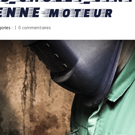
ENNE-moteur
ories :
|
0 commentaires