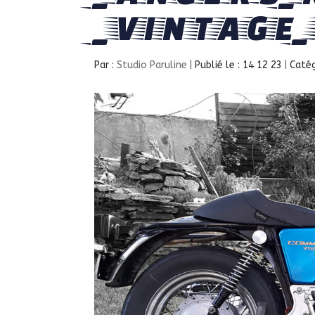
_VINTAGE
Par :
Studio Paruline
|
Publié le : 14 12 23
|
Catég