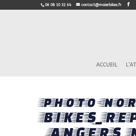
06 08 10 32 64
contact@maierbikes.fr
ACCUEIL
L’A
photo-nor
BIKES_RE
_ANGERS_