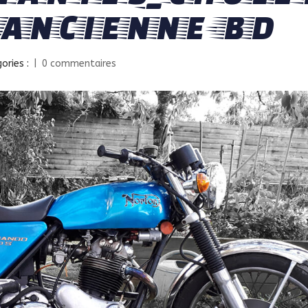
_ANCIENNE-BD
ories :
|
0 commentaires