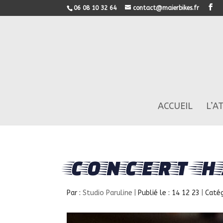
06 08 10 32 64
contact@maierbikes.fr
ACCUEIL
L’A
concert-h
Par :
Studio Paruline
|
Publié le : 14 12 23
|
Catég