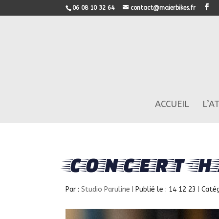
06 08 10 32 64
contact@maierbikes.fr
ACCUEIL
L’A
concert-h
Par :
Studio Paruline
|
Publié le : 14 12 23
|
Catég