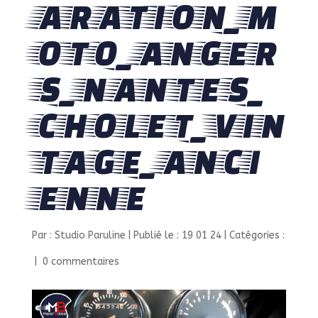
ARATION_M
OTO_ANGER
S_NANTES_
CHOLET_VIN
TAGE_ANCI
ENNE
Par :
Studio Paruline
|
Publié le : 19 01 24
|
Catégories :
|
0 commentaires