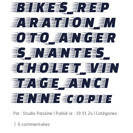
BIKES_REP
ARATION_M
OTO_ANGER
S_NANTES_
CHOLET_VIN
TAGE_ANCI
ENNE copie
Par :
Studio Paruline
|
Publié le : 19 01 24
|
Catégories :
|
0 commentaires