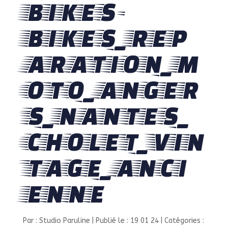
BIKES-
BIKES_REP
ARATION_M
OTO_ANGER
S_NANTES_
CHOLET_VIN
TAGE_ANCI
ENNE
Par :
Studio Paruline
|
Publié le : 19 01 24
|
Catégories :