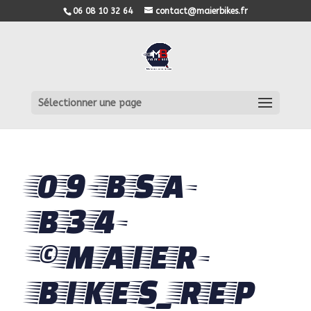
06 08 10 32 64
contact@maierbikes.fr
Sélectionner une page
09-BSA-
B34-
©MAIER-
BIKES_REP