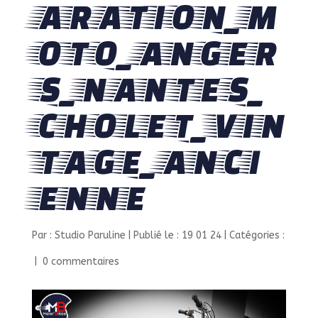
ARATION_M
OTO_ANGER
S_NANTES_
CHOLET_VIN
TAGE_ANCI
ENNE
Par :
Studio Paruline
|
Publié le : 19 01 24
|
Catégories :
|
0 commentaires