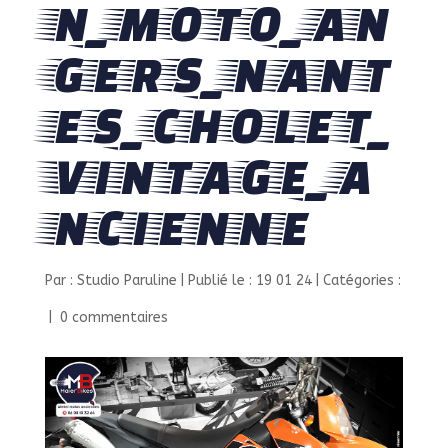
N_MOTO_AN
GERS_NANT
ES_CHOLET_
VINTAGE_A
NCIENNE
Par :
Studio Paruline
|
Publié le : 19 01 24
|
Catégories :
|
0 commentaires