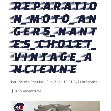
REPARATIO
N_MOTO_AN
GERS_NANT
ES_CHOLET_
VINTAGE_A
NCIENNE
Par :
Studio Paruline
|
Publié le : 19 01 24
|
Catégories :
|
0 commentaires